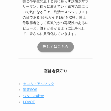
妻と小学生の息子と共に暮らす技術系サラ
リーマン。徐々に衰えていく遠方の親につ
いて気になる日々。終活のスペシャリスト
の証である”終活ガイド1級”を取得。博士
号取得者として客観的かつ再現性のあるレ
ビューと、誰もが分かるように記事化し
て、皆さんに共有化していきます。
詳しくはこちら
高齢者見守り
セコム・アルソック
関電SOS
ワタミの宅食
LOVOT