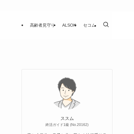
高齢者見守り
ALSOK
セコム
ススム
終活ガイド1級 (No.20162)