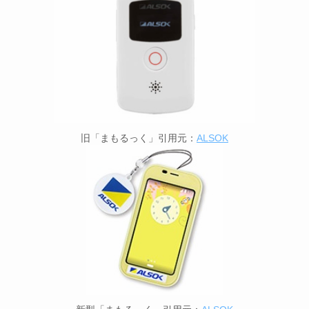
旧「まもるっく」引用元：
ALSOK