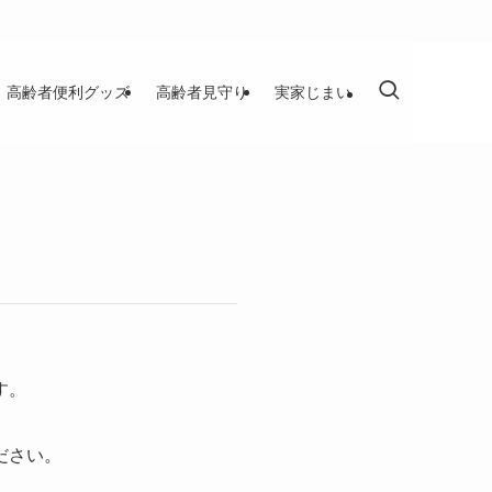
高齢者便利グッズ
高齢者見守り
実家じまい
す。
ださい。