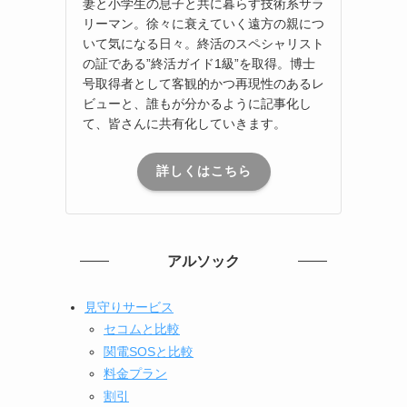
妻と小学生の息子と共に暮らす技術系サラ
リーマン。徐々に衰えていく遠方の親につ
いて気になる日々。終活のスペシャリスト
の証である”終活ガイド1級”を取得。博士
号取得者として客観的かつ再現性のあるレ
ビューと、誰もが分かるように記事化し
て、皆さんに共有化していきます。
詳しくはこちら
アルソック
見守りサービス
セコムと比較
関電SOSと比較
料金プラン
割引