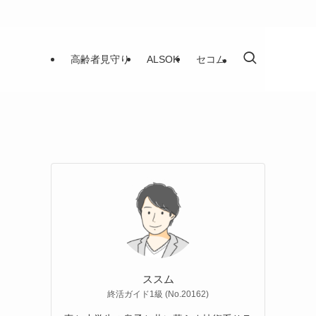
高齢者見守り
ALSOK
セコム
ススム
終活ガイド1級 (No.20162)