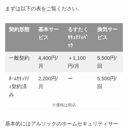
まずは以下の表をご覧ください。
契約形態
基本サー
るすたく
換気サー
ビス
ｾｷｭﾘﾃｨﾊﾟ
ビス
ｯｸ
一般契約
4,400円/
＋1,100
5,500円/
月
円/月
回
ﾎｰﾑｾｷｭﾘﾃ
2,200円/
ー
5,500円/
ｨ契約済
月
回
み
※価格は税込
基本的にはアルソックのホームセキュリティサー