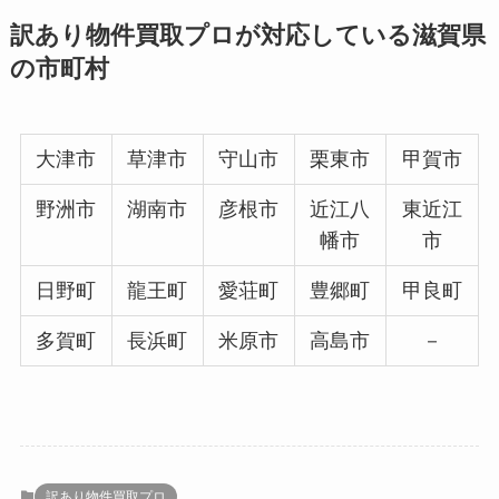
訳あり物件買取プロが対応している滋賀県
の市町村
大津市
草津市
守山市
栗東市
甲賀市
野洲市
湖南市
彦根市
近江八
東近江
幡市
市
日野町
龍王町
愛荘町
豊郷町
甲良町
多賀町
長浜町
米原市
高島市
－
訳あり物件買取プロ