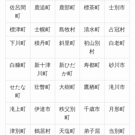
佐呂間
鹿追町
鹿部町
標茶町
士別市
町
標津町
士幌町
島牧村
清水町
占冠村
下川町
積丹町
斜里町
初山別
白老町
村
白糠町
新十津
新ひだ
寿都町
砂川市
川町
か町
せたな
壮瞥町
大樹町
鷹栖町
滝川市
町
滝上町
伊達市
秩父別
千歳市
月形町
町
津別町
鶴居村
天塩町
弟子屈
当別町