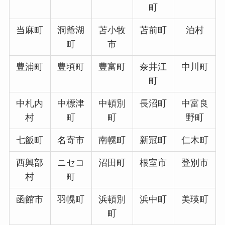
町
当麻町
洞爺湖
苫小牧
苫前町
泊村
町
市
豊浦町
豊頃町
豊富町
奈井江
中川町
町
中札内
中標津
中頓別
長沼町
中富良
村
町
町
野町
七飯町
名寄市
南幌町
新冠町
仁木町
西興部
ニセコ
沼田町
根室市
登別市
村
町
函館市
羽幌町
浜頓別
浜中町
美瑛町
町