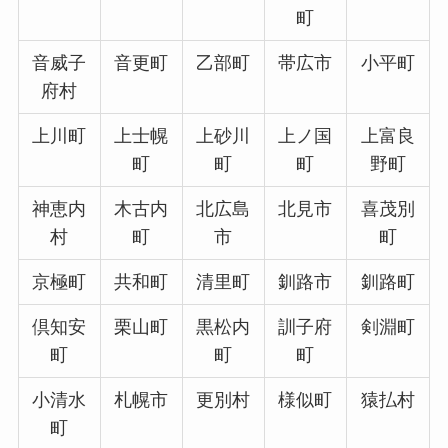
町
音威子
音更町
乙部町
帯広市
小平町
府村
上川町
上士幌
上砂川
上ノ国
上富良
町
町
町
野町
神恵内
木古内
北広島
北見市
喜茂別
村
町
市
町
京極町
共和町
清里町
釧路市
釧路町
倶知安
栗山町
黒松内
訓子府
剣淵町
町
町
町
小清水
札幌市
更別村
様似町
猿払村
町