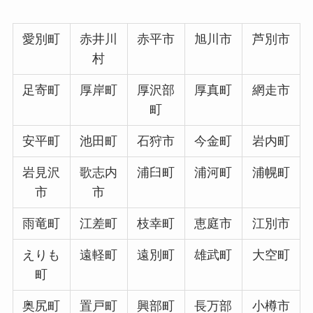
愛別町
赤井川
赤平市
旭川市
芦別市
村
足寄町
厚岸町
厚沢部
厚真町
網走市
町
安平町
池田町
石狩市
今金町
岩内町
岩見沢
歌志内
浦臼町
浦河町
浦幌町
市
市
雨竜町
江差町
枝幸町
恵庭市
江別市
えりも
遠軽町
遠別町
雄武町
大空町
町
奥尻町
置戸町
興部町
長万部
小樽市