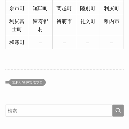
余市町
羅臼町
蘭越町
陸別町
利尻町
利尻富
留寿都
留萌市
礼文町
稚内市
士町
村
和寒町
–
–
–
–
訳あり物件買取プロ