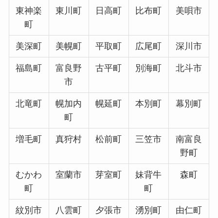
東神楽
東川町
日高町
比布町
美唄市
町
美深町
美幌町
平取町
広尾町
深川市
福島町
富良野
古平町
別海町
北斗市
市
北竜町
幌加内
幌延町
本別町
幕別町
町
増毛町
真狩村
松前町
三笠市
南富良
野町
むかわ
室蘭市
芽室町
妹背牛
森町
町
町
紋別市
八雲町
夕張市
湧別町
由仁町