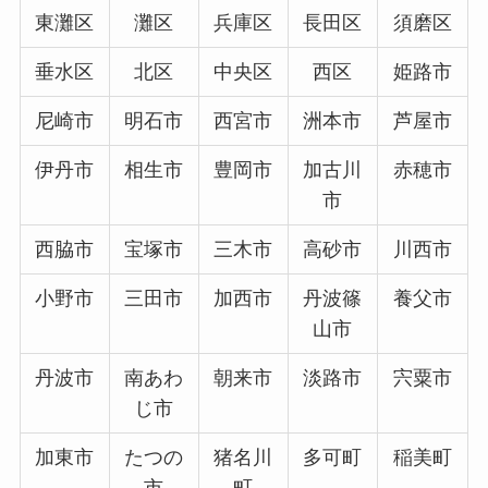
東灘区
灘区
兵庫区
長田区
須磨区
垂水区
北区
中央区
西区
姫路市
尼崎市
明石市
西宮市
洲本市
芦屋市
伊丹市
相生市
豊岡市
加古川
赤穂市
市
西脇市
宝塚市
三木市
高砂市
川西市
小野市
三田市
加西市
丹波篠
養父市
山市
丹波市
南あわ
朝来市
淡路市
宍粟市
じ市
加東市
たつの
猪名川
多可町
稲美町
市
町