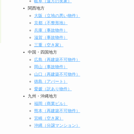
岐阜（遠方の実家）
関西地方
大阪（立地の悪い物件）
京都（不整形地）
兵庫（事故物件）
滋賀（事故物件）
三重（空き家）
中国・四国地方
広島（再建築不可物件）
岡山（事故物件）
山口（再建築不可物件）
徳島（アパート）
愛媛（訳あり物件）
九州・沖縄地方
福岡（商業ビル）
熊本（再建築不可物件）
宮崎（空き家）
沖縄（分譲マンション）