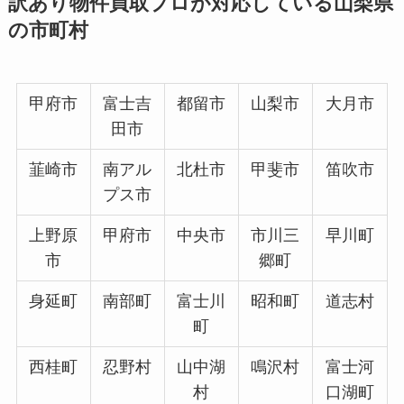
訳あり物件買取プロが対応している山梨県
の市町村
甲府市
富士吉
都留市
山梨市
大月市
田市
韮崎市
南アル
北杜市
甲斐市
笛吹市
プス市
上野原
甲府市
中央市
市川三
早川町
市
郷町
身延町
南部町
富士川
昭和町
道志村
町
西桂町
忍野村
山中湖
鳴沢村
富士河
村
口湖町