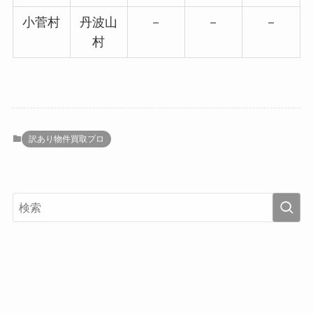
小菅村
丹波山
－
－
－
村
訳あり物件買取プロ