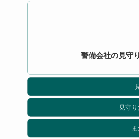
警備会社の見守
見守り
ま