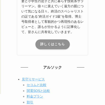
妻と小学生の息子と共に暮らす技術系サラ
リーマン。徐々に衰えていく遠方の親につ
いて気になる日々。終活のスペシャリスト
の証である”終活ガイド1級”を取得。博士
号取得者として客観的かつ再現性のあるレ
ビューと、誰もが分かるように記事化し
て、皆さんに共有化していきます。
詳しくはこちら
アルソック
見守りサービス
セコムと比較
関電SOSと比較
料金プラン
割引