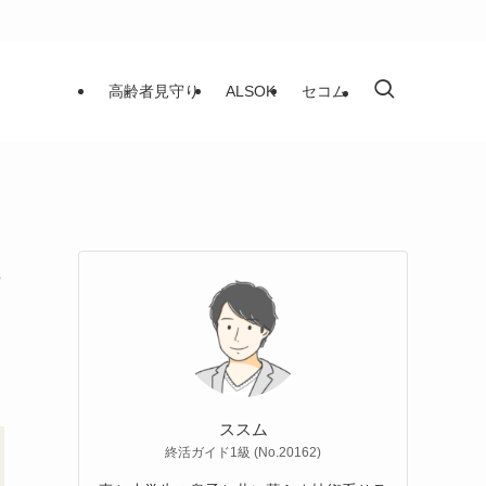
高齢者見守り
ALSOK
セコム
ススム
終活ガイド1級 (No.20162)