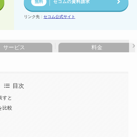
セコムの資料請求
無料
リンク先 :
セコム公式サイト
サービス
料金
目次
表すと
を比較