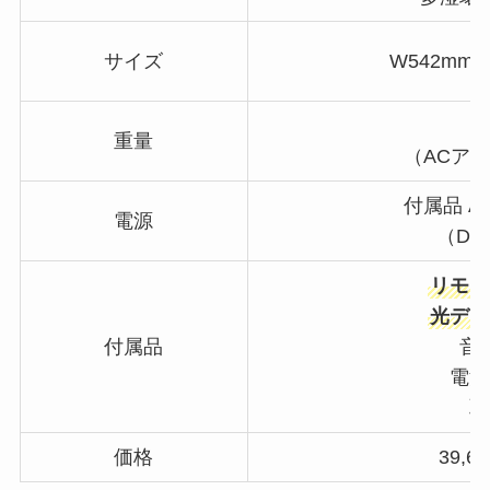
サイズ
W542mm×
重量
（ACアダ
付属品 
電源
（DC 
リモコ
光デジ
付属品
音
電源
取
価格
39,