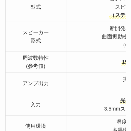
型式
スピー
（ステレ
新開発ハ
スピーカー
曲面振動板
形式
（特
周波数特性
15
(参考値)
実
アンプ出力
光デ
入力
3.5mm
温度-
使用環境
多湿環